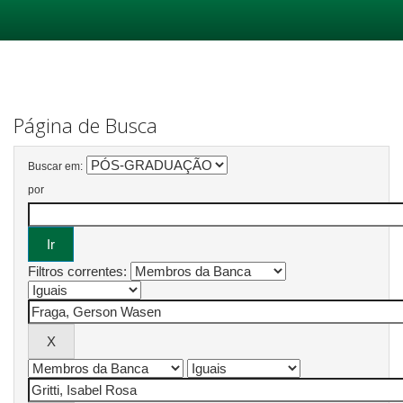
Skip
navigation
Página de Busca
Buscar em:
por
Filtros correntes: