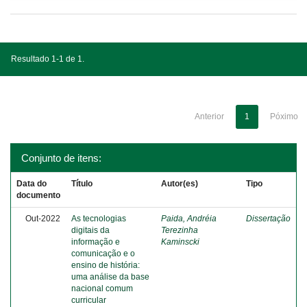
Resultado 1-1 de 1.
Anterior
1
Póximo
Conjunto de itens:
Data do
Título
Autor(es)
Tipo
documento
Out-2022
As tecnologias
Paida, Andréia
Dissertação
digitais da
Terezinha
informação e
Kaminscki
comunicação e o
ensino de história:
uma análise da base
nacional comum
curricular