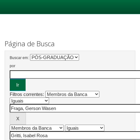
Skip
navigation
Página de Busca
Buscar em:
por
Filtros correntes: