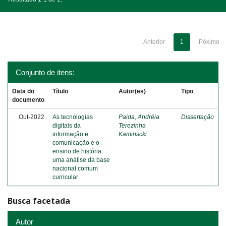
Anterior
1
Póximo
Conjunto de itens:
Data do
Título
Autor(es)
Tipo
documento
Out-2022
As tecnologias
Paida, Andréia
Dissertação
digitais da
Terezinha
informação e
Kaminscki
comunicação e o
ensino de história:
uma análise da base
nacional comum
curricular
Busca facetada
Autor