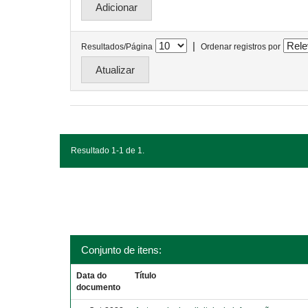
|
Resultados/Página
Ordenar registros por
Resultado 1-1 de 1.
Conjunto de itens:
Data do
Título
documento