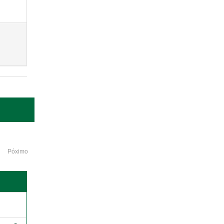
Póximo
o