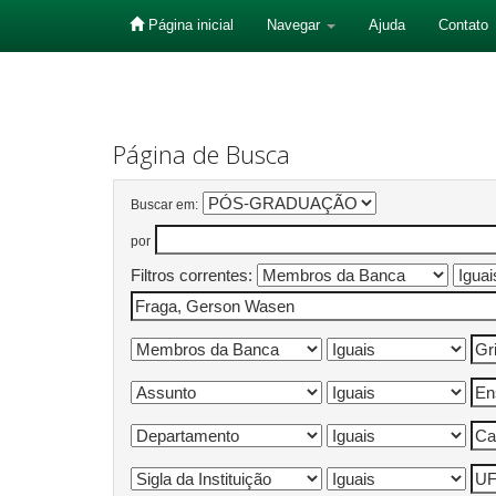
Página inicial
Navegar
Ajuda
Contato
Skip
navigation
Página de Busca
Buscar em:
por
Filtros correntes: