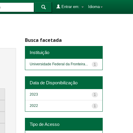
Entrar em:
Idioma
Busca facetada
Instituição
Universidade Federal da Fronteira...
1
Data de Disponibilização
2023
1
2022
1
Tipo de Acesso