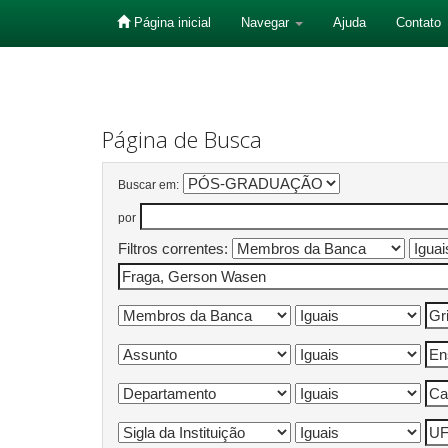
Página inicial
Navegar
Ajuda
Contato
Skip
navigation
Página de Busca
Buscar em:
por
Filtros correntes: