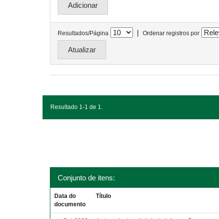
|
Resultados/Página
Ordenar registros por
Resultado 1-1 de 1.
Conjunto de itens:
Data do
Título
documento