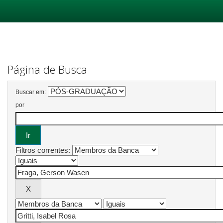
Skip
navigation
Página de Busca
Buscar em:
por
Filtros correntes: