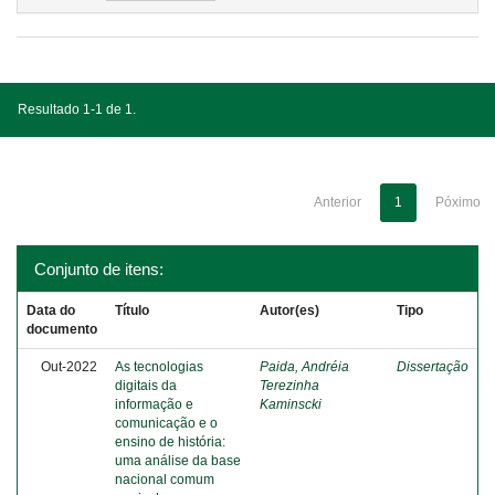
Resultado 1-1 de 1.
Anterior
1
Póximo
Conjunto de itens:
Data do
Título
Autor(es)
Tipo
documento
Out-2022
As tecnologias
Paida, Andréia
Dissertação
digitais da
Terezinha
informação e
Kaminscki
comunicação e o
ensino de história:
uma análise da base
nacional comum