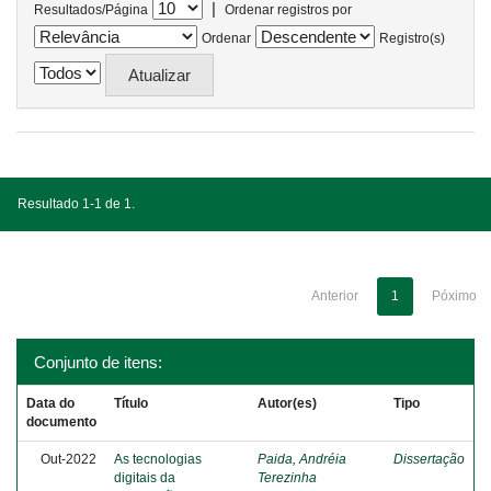
|
Resultados/Página
Ordenar registros por
Ordenar
Registro(s)
Resultado 1-1 de 1.
Anterior
1
Póximo
Conjunto de itens:
Data do
Título
Autor(es)
Tipo
documento
Out-2022
As tecnologias
Paida, Andréia
Dissertação
digitais da
Terezinha