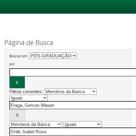
Skip
navigation
Página de Busca
Buscar em:
por
Filtros correntes: