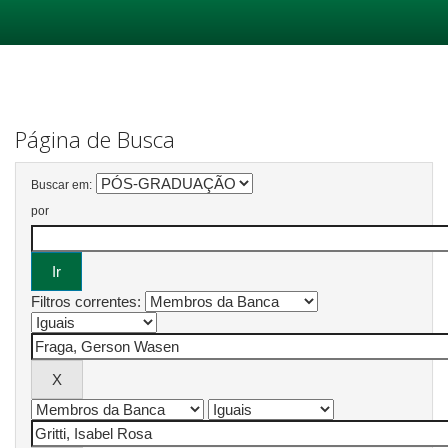
Skip
navigation
Página de Busca
Buscar em:
por
Filtros correntes: