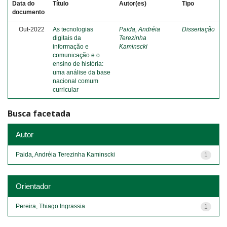
Data do
Título
Autor(es)
Tipo
documento
Out-2022
As tecnologias
Paida, Andréia
Dissertação
digitais da
Terezinha
informação e
Kaminscki
comunicação e o
ensino de história:
uma análise da base
nacional comum
curricular
Busca facetada
Autor
Paida, Andréia Terezinha Kaminscki
1
Orientador
Pereira, Thiago Ingrassia
1