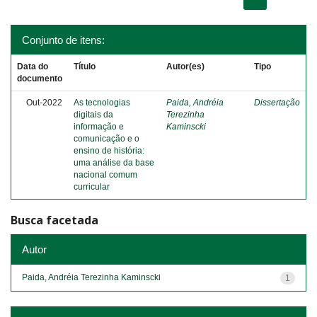
Conjunto de itens:
Data do
Título
Autor(es)
Tipo
documento
Out-2022
As tecnologias
Paida, Andréia
Dissertação
digitais da
Terezinha
informação e
Kaminscki
comunicação e o
ensino de história:
uma análise da base
nacional comum
curricular
Busca facetada
Autor
Paida, Andréia Terezinha Kaminscki
1