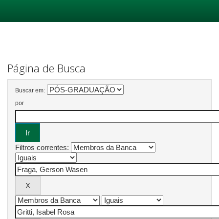
Skip
navigation
Página de Busca
Buscar em:
por
Filtros correntes: