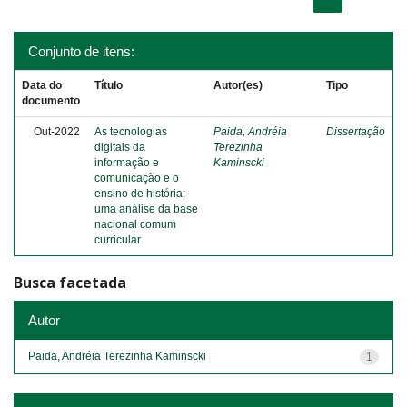
Conjunto de itens:
Data do
Título
Autor(es)
Tipo
documento
Out-2022
As tecnologias
Paida, Andréia
Dissertação
digitais da
Terezinha
informação e
Kaminscki
comunicação e o
ensino de história:
uma análise da base
nacional comum
curricular
Busca facetada
Autor
Paida, Andréia Terezinha Kaminscki
1