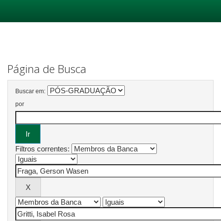
Skip
navigation
Página de Busca
Buscar em:
por
Filtros correntes: