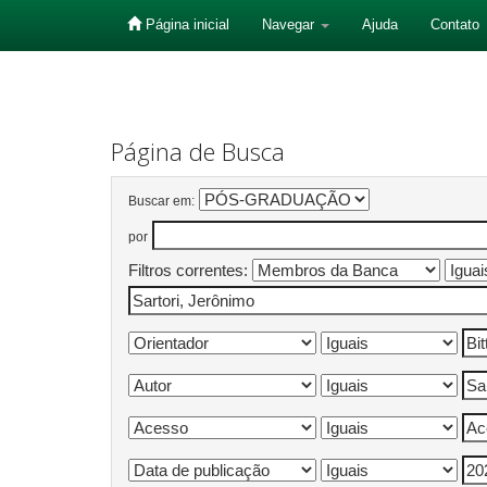
Página inicial
Navegar
Ajuda
Contato
Skip
navigation
Página de Busca
Buscar em:
por
Filtros correntes: