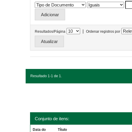
|
Resultados/Página
Ordenar registros por
Resultado 1-1 de 1.
Conjunto de itens:
Data do
Título