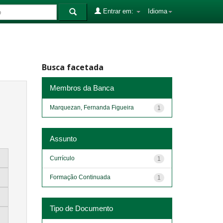
Entrar em:
Idioma
Busca facetada
Membros da Banca
Marquezan, Fernanda Figueira
1
Assunto
Currículo
1
Formação Continuada
1
Tipo de Documento