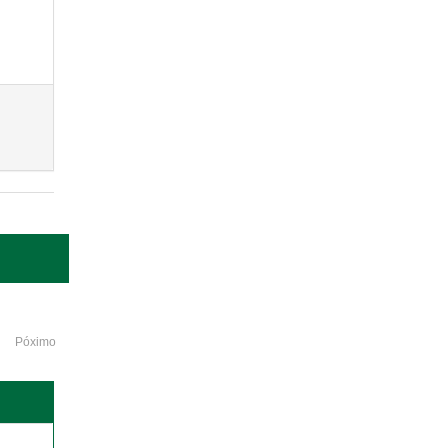
Póximo
o