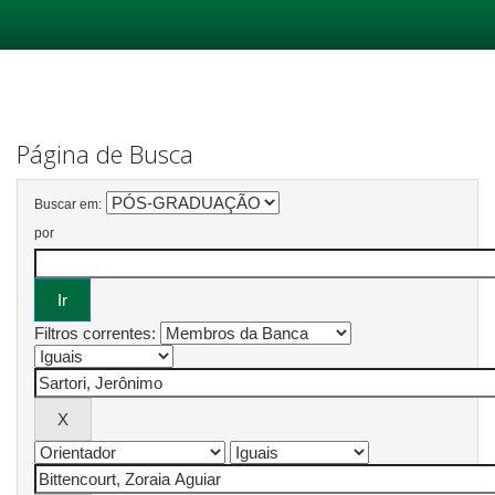
Skip
navigation
Página de Busca
Buscar em:
por
Filtros correntes: