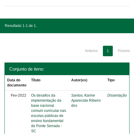
Resultado 1-1 de 1.
Anterior
1
Póximo
Conjunto de itens:
Data do
Título
Autor(es)
Tipo
documento
Fev-2022
Os desafios da
Santos, Karine
Dissertação
implementação da
Aparecida Ribeiro
base nacional
dos
comum curricular nas
escolas públicas de
ensino fundamental
de Ponte Serrada -
SC