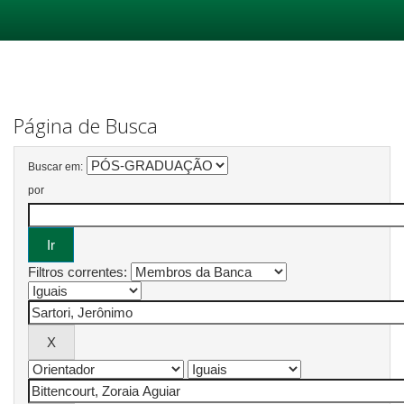
Skip
navigation
Página de Busca
Buscar em:
por
Filtros correntes: