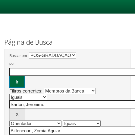
Skip
navigation
Página de Busca
Buscar em:
por
Filtros correntes: