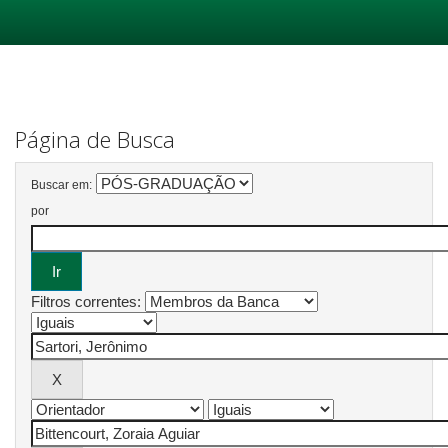
Skip
navigation
Página de Busca
Buscar em:
por
Filtros correntes: