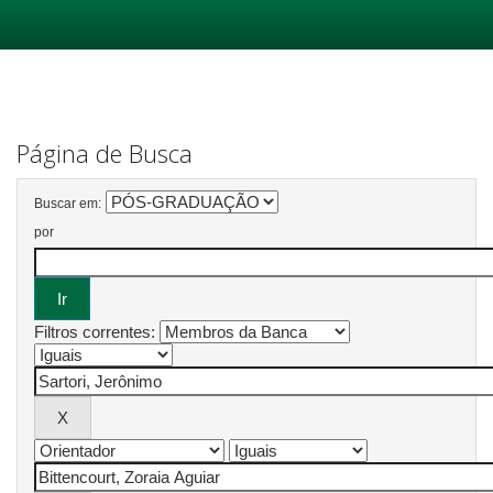
Skip
navigation
Página de Busca
Buscar em:
por
Filtros correntes: