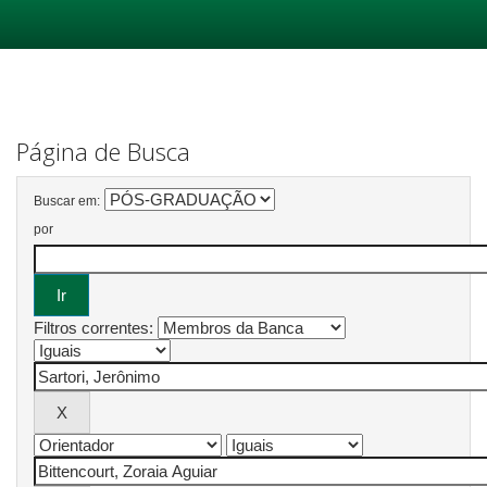
Skip
navigation
Página de Busca
Buscar em:
por
Filtros correntes: