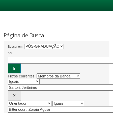
Skip
navigation
Página de Busca
Buscar em:
por
Filtros correntes: