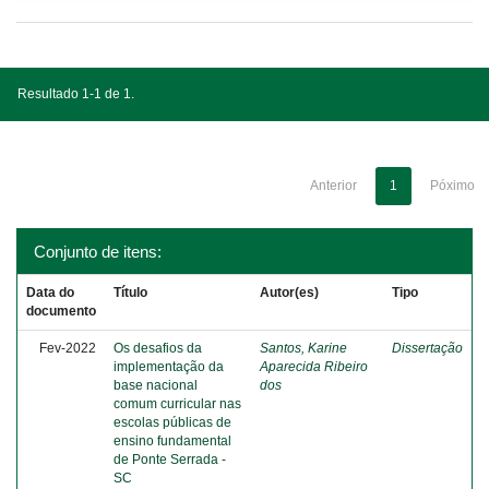
Resultado 1-1 de 1.
Anterior
1
Póximo
Conjunto de itens:
Data do
Título
Autor(es)
Tipo
documento
Fev-2022
Os desafios da
Santos, Karine
Dissertação
implementação da
Aparecida Ribeiro
base nacional
dos
comum curricular nas
escolas públicas de
ensino fundamental
de Ponte Serrada -
SC