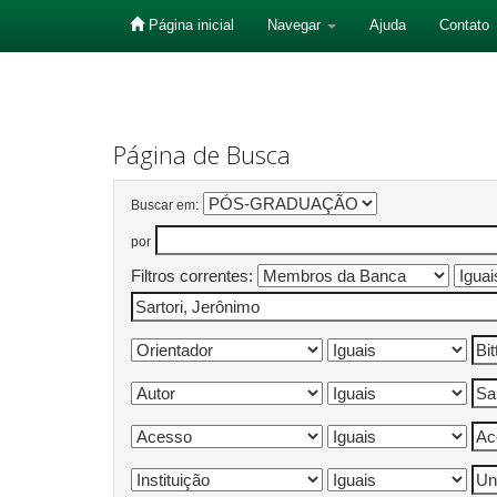
Página inicial
Navegar
Ajuda
Contato
Skip
navigation
Página de Busca
Buscar em:
por
Filtros correntes: