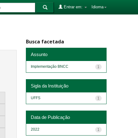
Entrar em:
Idioma
Busca facetada
Assunto
Implementação BNCC
1
Sigla da Instituição
UFFS
1
Data de Publicação
2022
1