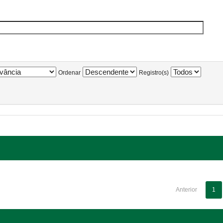
Ordenar
Registro(s)
Anterior
1