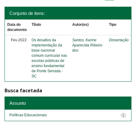
Conjunto de itens:
Data do
Título
Autor(es)
Tipo
documento
Fev-2022
Os desafios da
Santos, Karine
Dissertação
implementação da
Aparecida Ribeiro
base nacional
dos
comum curricular nas
escolas públicas de
ensino fundamental
de Ponte Serrada -
SC
Busca facetada
Assunto
Políticas Educacionais
1