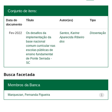
Conjunto de itens:
Data do
Título
Autor(es)
Tipo
documento
Fev-2022
Os desafios da
Santos, Karine
Dissertação
implementação da
Aparecida Ribeiro
base nacional
dos
comum curricular nas
escolas públicas de
ensino fundamental
de Ponte Serrada -
SC
Busca facetada
Membros da Banca
Marquezan, Fernanda Figueira
1