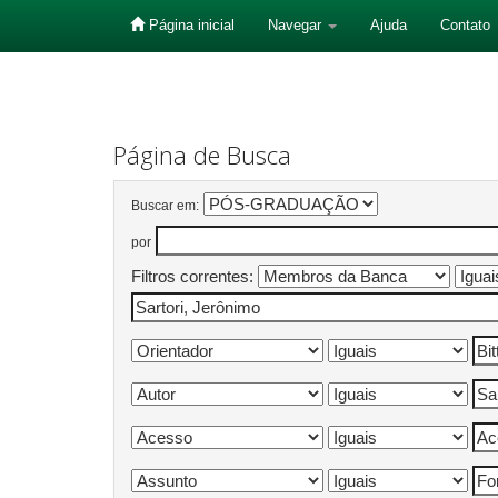
Página inicial
Navegar
Ajuda
Contato
Skip
navigation
Página de Busca
Buscar em:
por
Filtros correntes: