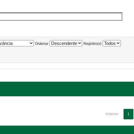
Ordenar
Registro(s)
Anterior
1