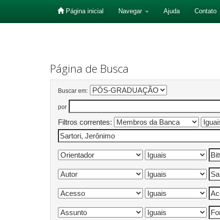
Página inicial
Navegar
Ajuda
Contato
Skip
navigation
Página de Busca
Buscar em:
por
Filtros correntes: