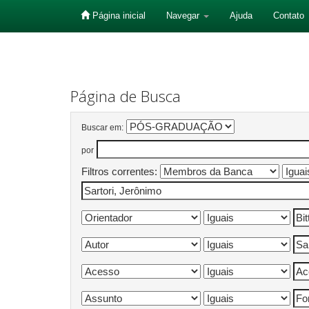
Página inicial
Navegar
Ajuda
Contato
Skip
navigation
Página de Busca
Buscar em:
por
Filtros correntes: