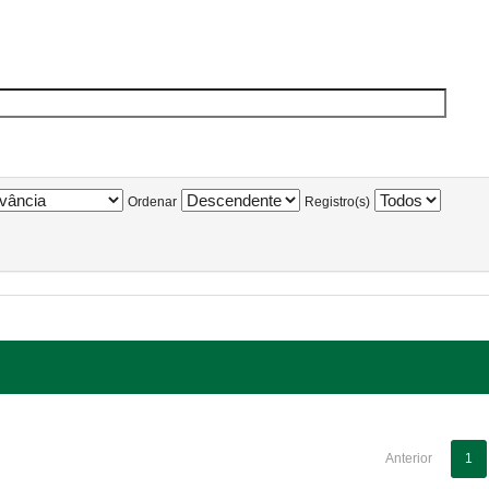
Ordenar
Registro(s)
Anterior
1