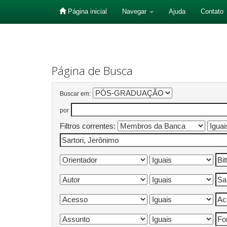
Página inicial
Navegar
Ajuda
Contato
Skip
navigation
Página de Busca
Buscar em:
por
Filtros correntes: