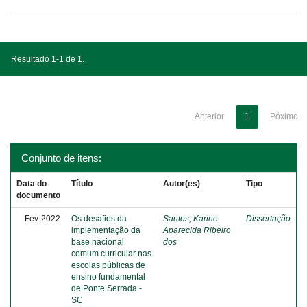
Resultado 1-1 de 1.
Anterior
1
Póximo
Conjunto de itens:
Data do
Título
Autor(es)
Tipo
documento
Fev-2022
Os desafios da
Santos, Karine
Dissertação
implementação da
Aparecida Ribeiro
base nacional
dos
comum curricular nas
escolas públicas de
ensino fundamental
de Ponte Serrada -
SC