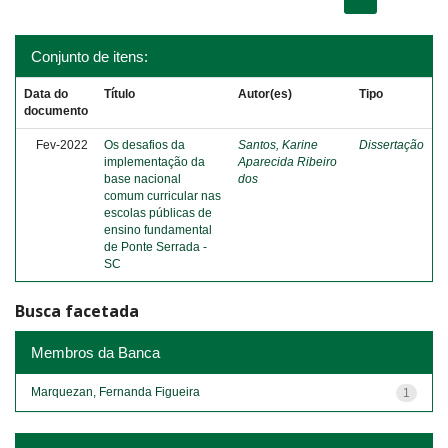
Conjunto de itens:
Data do
Título
Autor(es)
Tipo
documento
Fev-2022
Os desafios da
Santos, Karine
Dissertação
implementação da
Aparecida Ribeiro
base nacional
dos
comum curricular nas
escolas públicas de
ensino fundamental
de Ponte Serrada -
SC
Busca facetada
Membros da Banca
Marquezan, Fernanda Figueira
1