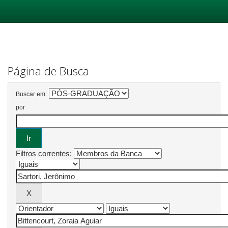
Skip
navigation
Página de Busca
Buscar em:
por
Filtros correntes: