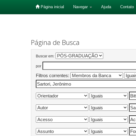
Página inicial
Navegar
Ajuda
Contato
Skip
navigation
Página de Busca
Buscar em:
por
Filtros correntes: