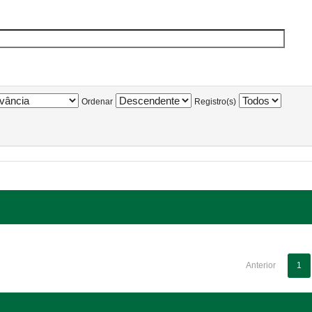
Ordenar
Registro(s)
Anterior
1