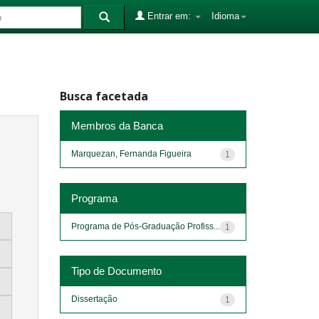
Entrar em:
Idioma
Busca facetada
Membros da Banca
Marquezan, Fernanda Figueira
1
Programa
Programa de Pós-Graduação Profiss...
1
Tipo de Documento
Dissertação
1