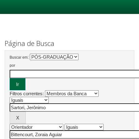
Skip
navigation
Página de Busca
Buscar em:
por
Filtros correntes: