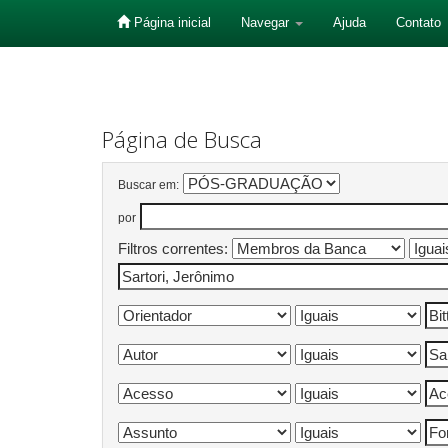
Página inicial
Navegar
Ajuda
Contato
Skip
navigation
Página de Busca
Buscar em:
por
Filtros correntes: