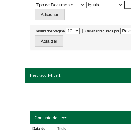
|
Resultados/Página
Ordenar registros por
Resultado 1-1 de 1.
Conjunto de itens:
Data do
Título