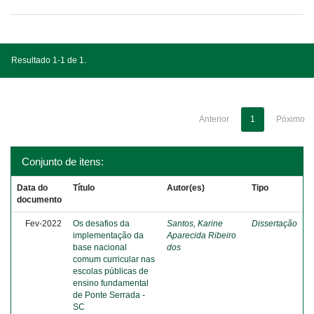
Resultado 1-1 de 1.
Anterior
1
Póximo
Conjunto de itens:
Data do
Título
Autor(es)
Tipo
documento
Fev-2022
Os desafios da
Santos, Karine
Dissertação
implementação da
Aparecida Ribeiro
base nacional
dos
comum curricular nas
escolas públicas de
ensino fundamental
de Ponte Serrada -
SC