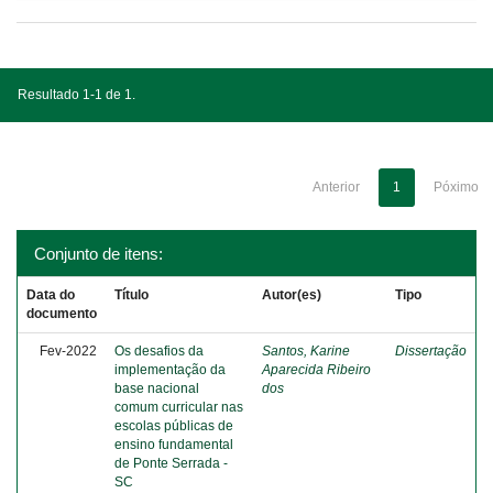
Resultado 1-1 de 1.
Anterior
1
Póximo
Conjunto de itens:
Data do
Título
Autor(es)
Tipo
documento
Fev-2022
Os desafios da
Santos, Karine
Dissertação
implementação da
Aparecida Ribeiro
base nacional
dos
comum curricular nas
escolas públicas de
ensino fundamental
de Ponte Serrada -
SC