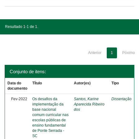
Resultado 1-1 de 1.
Anterior
1
Póximo
Conjunto de itens:
Data do
Título
Autor(es)
Tipo
documento
Fev-2022
Os desafios da
Santos, Karine
Dissertação
implementação da
Aparecida Ribeiro
base nacional
dos
comum curricular nas
escolas públicas de
ensino fundamental
de Ponte Serrada -
SC