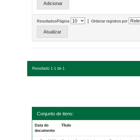
|
Resultados/Página
Ordenar registros por
Resultado 1-1 de 1.
Conjunto de itens:
Data do
Título
documento