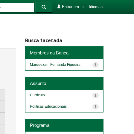
Entrar em:
Idioma
Busca facetada
Membros da Banca
Marquezan, Fernanda Figueira
1
Assunto
Currículo
1
Políticas Educacionais
1
Programa