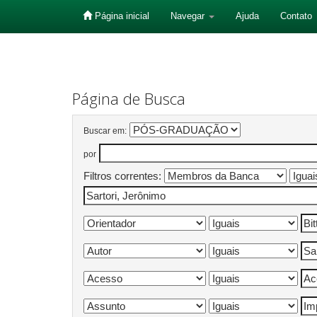
Página inicial
Navegar
Ajuda
Contato
Skip
navigation
Página de Busca
Buscar em:
por
Filtros correntes: