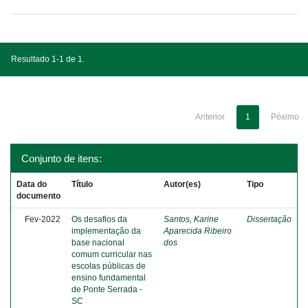
Resultado 1-1 de 1.
Anterior
1
Póximo
Conjunto de itens:
Data do
Título
Autor(es)
Tipo
documento
Fev-2022
Os desafios da
Santos, Karine
Dissertação
implementação da
Aparecida Ribeiro
base nacional
dos
comum curricular nas
escolas públicas de
ensino fundamental
de Ponte Serrada -
SC