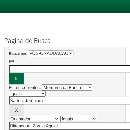
Skip
navigation
Página de Busca
Buscar em:
por
Filtros correntes: