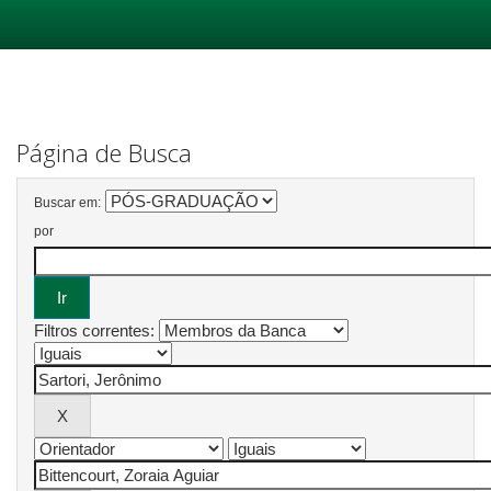
Skip
navigation
Página de Busca
Buscar em:
por
Filtros correntes: