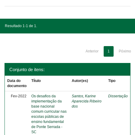
Resultado 1-1 de 1.
Anterior
1
Póximo
Conjunto de itens:
Data do
Título
Autor(es)
Tipo
documento
Fev-2022
Os desafios da
Santos, Karine
Dissertação
implementação da
Aparecida Ribeiro
base nacional
dos
comum curricular nas
escolas públicas de
ensino fundamental
de Ponte Serrada -
SC