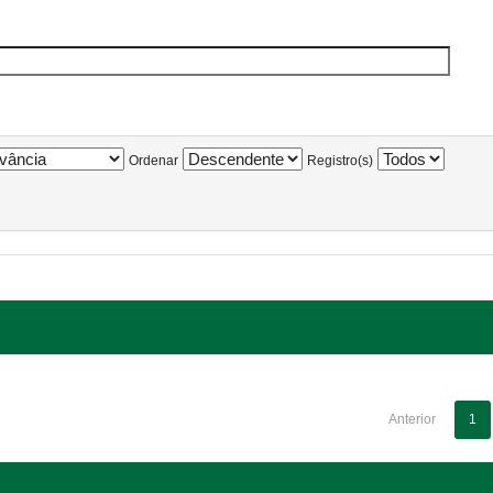
Ordenar
Registro(s)
Anterior
1