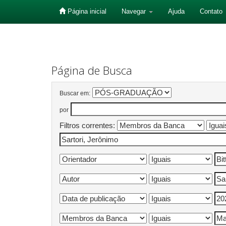
Página inicial
Navegar
Ajuda
Contato
Skip
navigation
Página de Busca
Buscar em:
por
Filtros correntes: