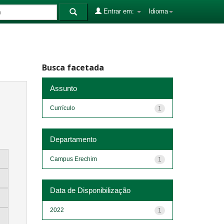
Entrar em:
Idioma
Busca facetada
Assunto
Currículo
1
Departamento
Campus Erechim
1
Data de Disponibilização
2022
1