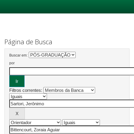
Skip
navigation
Página de Busca
Buscar em:
por
Filtros correntes: