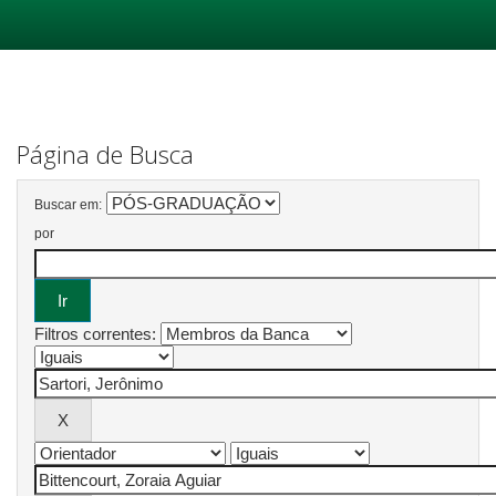
Skip
navigation
Página de Busca
Buscar em:
por
Filtros correntes: