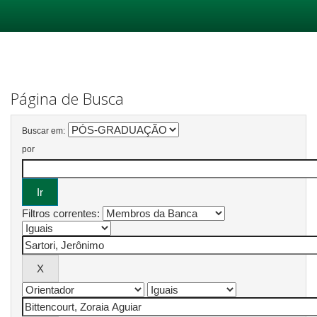
Skip
navigation
Página de Busca
Buscar em:
por
Filtros correntes: