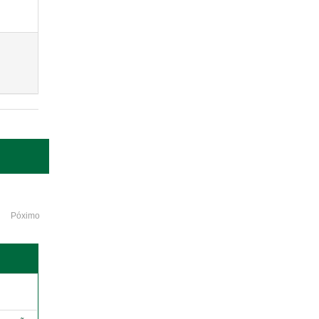
Póximo
o