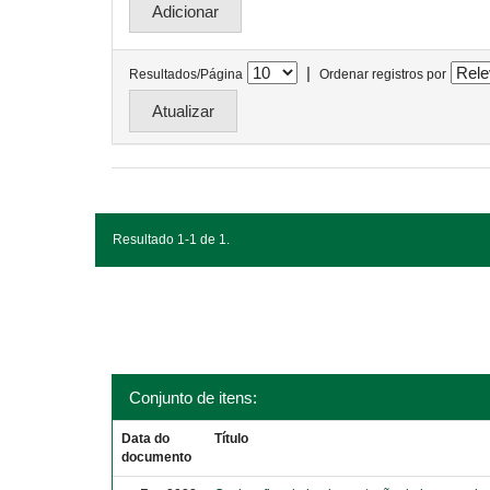
|
Resultados/Página
Ordenar registros por
Resultado 1-1 de 1.
Conjunto de itens:
Data do
Título
documento