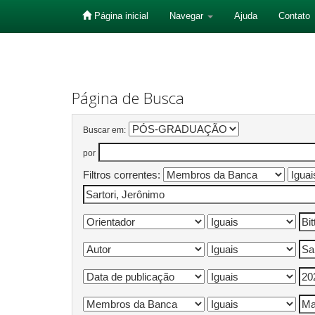
Página inicial
Navegar
Ajuda
Contato
Skip
navigation
Página de Busca
Buscar em:
por
Filtros correntes: