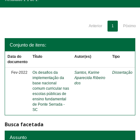
Anterior
1
Póximo
Conjunto de itens:
Data do
Título
Autor(es)
Tipo
documento
Fev-2022
Os desafios da
Santos, Karine
Dissertação
implementação da
Aparecida Ribeiro
base nacional
dos
comum curricular nas
escolas públicas de
ensino fundamental
de Ponte Serrada -
SC
Busca facetada
Assunto