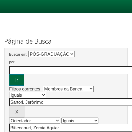
Skip
navigation
Página de Busca
Buscar em:
por
Filtros correntes: