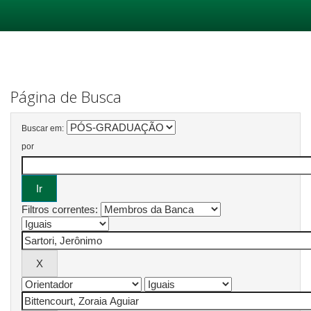
Skip
navigation
Página de Busca
Buscar em:
por
Filtros correntes: