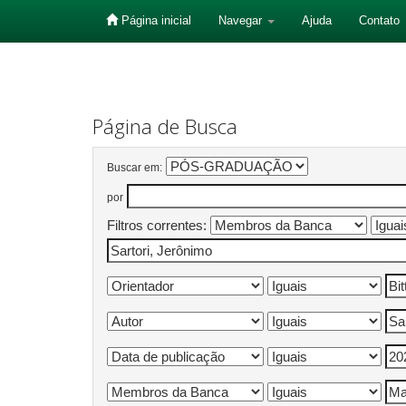
Página inicial
Navegar
Ajuda
Contato
Skip
navigation
Página de Busca
Buscar em:
por
Filtros correntes: