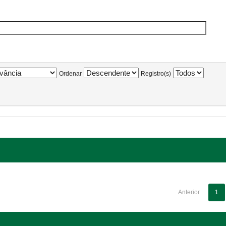
Ordenar
Registro(s)
Anterior
1