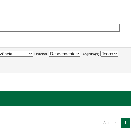
Ordenar
Registro(s)
Anterior
1