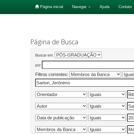
Página inicial
Navegar
Ajuda
Contato
Skip
navigation
Página de Busca
Buscar em:
por
Filtros correntes: