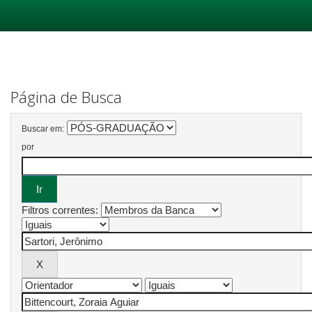
Skip
navigation
Página de Busca
Buscar em:
por
Filtros correntes: