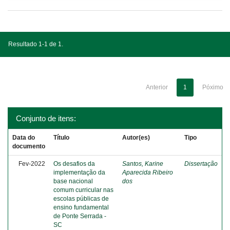
Resultado 1-1 de 1.
Anterior
1
Póximo
Conjunto de itens:
Data do
Título
Autor(es)
Tipo
documento
Fev-2022
Os desafios da
Santos, Karine
Dissertação
implementação da
Aparecida Ribeiro
base nacional
dos
comum curricular nas
escolas públicas de
ensino fundamental
de Ponte Serrada -
SC