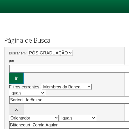
Skip
navigation
Página de Busca
Buscar em:
por
Filtros correntes: