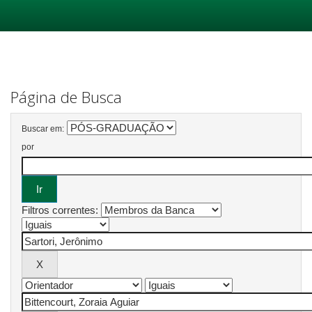
Skip
navigation
Página de Busca
Buscar em:
por
Filtros correntes: