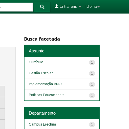
Entrar em:
Idioma
Busca facetada
Assunto
Currículo
1
Gestão Escolar
1
Implementação BNCC
1
Políticas Educacionais
1
Departamento
Campus Erechim
1