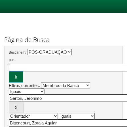
Skip
navigation
Página de Busca
Buscar em:
por
Filtros correntes: